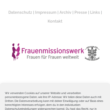
Datenschutz
|
Impressum
|
Archiv
|
Presse
|
Links
|
Kontakt
Wir verwenden Cookies auf unserer Website und verarbeiten
personenbezogene Daten, wie ihre IP-Adresse. Wir teilen diese Daten auch mit
Frauenmissionswerk – Päpstliche Missionswerk der Frauen ©
Dritten. Die Datenverarbeitung kann mit deiner Einwilligung oder auf Basis eines
berechtigten Interesses erfolgen, dem du in den individuellen
Copyright 2012 -
2026
Datenschutzeinstellungen widersprechen kannst. Du hast das Recht, nur in