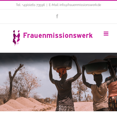
Zum
Tel.: +49(0)261-73596
|
E-Mail: info@frauenmissionswerk.de
Inhalt
Facebook
springen