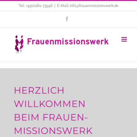
Zum
Tel.: +49(0)261-73596
|
E-Mail: info@frauenmissionswerk.de
Inhalt
Facebook
springen
HERZLICH
WILLKOMMEN
BEIM FRAUEN-
MISSIONSWERK